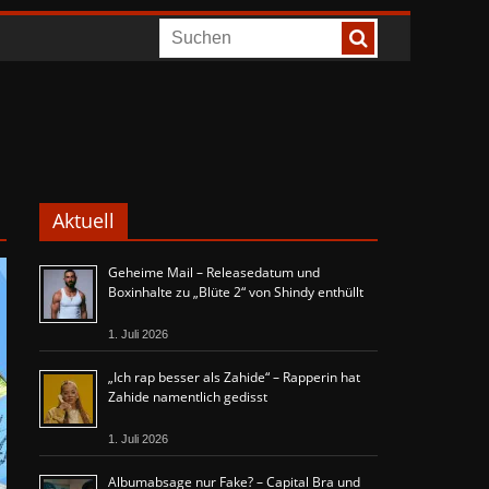
Aktuell
Geheime Mail – Releasedatum und
Boxinhalte zu „Blüte 2“ von Shindy enthüllt
1. Juli 2026
„Ich rap besser als Zahide“ – Rapperin hat
Zahide namentlich gedisst
1. Juli 2026
Albumabsage nur Fake? – Capital Bra und