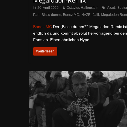
,
20. April 2025
Octavius Hallenstein
Azad
Beste
,
,
,
,
,
Part
Bissu dumm
Bonez MC
HAZE
Jaill
Megalodon Rem
Bonez MC
Der „Bissu dumm?“-Megalodon Remix ist
endlich da und kommt absolut hervorragend bei den
Fans an. Einen ähnlichen Hype
Weiterlesen