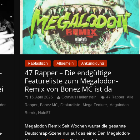
Raptastisch
Allgemein
Ankündigung
–
47 Rapper – Die endgültige
Featureliste zum Megalodon-
i
Remix von Bonez MC ist da
,
15. April 2025
Octavius Hallenstein
47 Rapper
Alle
,
,
,
,
odon
Rapper
Bonez MC
Featureliste
Mega-Feature
Megalodon
,
Remix
Nate57
Megalodon Remix Seit Wochen wartet die gesamte
n-
Deutschrap-Szene nur auf das eine: Den Megalodon-