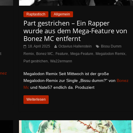
Raptastisch
Allgemein
Part gestrichen – Ein Rapper
wurde aus dem Mega-Feature von
Bonez MC entfernt
18. April 2025
Octavius Hallenstein
Bissu Dumm
,
,
,
,
,
t
Remix
Bonez MC
Feature
Mega-Feature
Megalodon Remix
,
Part gestrichen
Wa22ermann
nez
Megalodon Remix Seit Mittwoch ist der große
Megalodon-Remix zur Single „Bissu dumm?“ von
Bonez
Mc
und Nate57 endlich da. Produziert
Weiterlesen