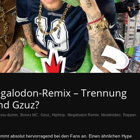
egalodon-Remix – Trennung
nd Gzuz?
,
,
,
,
,
,
,
issu dumm
Bonez MC
Gzuz
HipHop
Megalodon Remix
Musikvideo
Rapper
mt absolut hervorragend bei den Fans an. Einen ähnlichen Hype