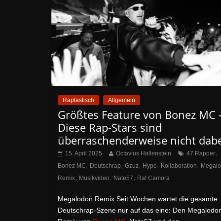
Raptastisch
Allgemein
Größtes Feature von Bonez MC 
Diese Rap-Stars sind
überraschenderweise nicht dabe
,
15. April 2025
Octavius Hallenstein
47 Rapper
,
,
,
,
,
Bonez MC
Deutschrap
Gzuz
Hype
Kollaboration
Megal
,
,
,
Remix
Musikvideo
Nate57
Raf Camora
Megalodon Remix Seit Wochen wartet die gesamte
Deutschrap-Szene nur auf das eine: Den Megalodo