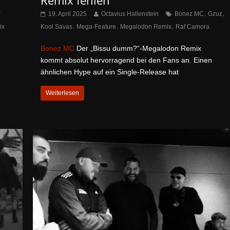
,
,
r
19. April 2025
Octavius Hallenstein
Bonez MC
Gzuz
,
,
,
ix
Kool Savas
Mega-Feature
Megalodon Remix
Raf Camora
Bonez MC
Der „Bissu dumm?“-Megalodon Remix
kommt absolut hervorragend bei den Fans an. Einen
ähnlichen Hype auf ein Single-Release hat
Weiterlesen