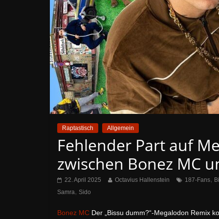
Raptastisch
Allgemein
Fehlender Part auf M
zwischen Bonez MC u
,
22. April 2025
Octavius Hallenstein
187-Fans
B
,
Samra
Sido
Bonez MC
Der „Bissu dumm?“-Megalodon Remix kom