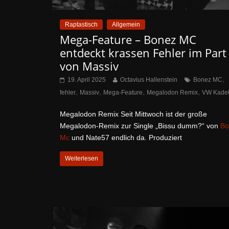
Raptastisch
Allgemein
Mega-Feature – Bonez MC
entdeckt krassen Fehler im Part
von Massiv
,
19. April 2025
Octavius Hallenstein
Bonez MC
,
,
,
,
fehler
Massiv
Mega-Feature
Megalodon Remix
VW Kadet
Megalodon Remix Seit Mittwoch ist der große
Megalodon-Remix zur Single „Bissu dumm?“ von
Bo
Mc
und Nate57 endlich da. Produziert
Weiterlesen