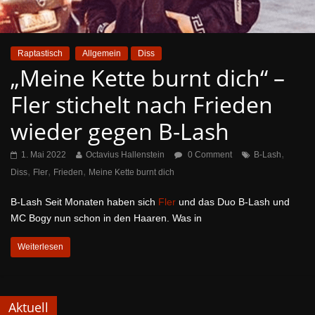
Raptastisch
Allgemein
Diss
„Meine Kette burnt dich“ –
Fler stichelt nach Frieden
wieder gegen B-Lash
,
1. Mai 2022
Octavius Hallenstein
0 Comment
B-Lash
,
,
,
Diss
Fler
Frieden
Meine Kette burnt dich
B-Lash Seit Monaten haben sich
Fler
und das Duo B-Lash und
MC Bogy nun schon in den Haaren. Was in
Weiterlesen
Aktuell