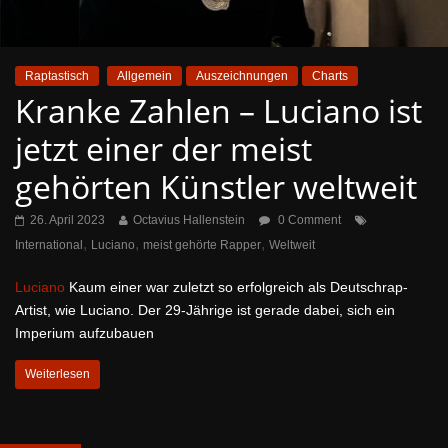
Raptastisch
Allgemein
Auszeichnungen
Charts
Kranke Zahlen – Luciano ist
jetzt einer der meist
gehörten Künstler weltweit
26. April 2023
Octavius Hallenstein
0 Comment
,
,
,
International
Luciano
meist gehörte Rapper
Weltweit
Luciano
Kaum einer war zuletzt so erfolgreich als Deutschrap-
Artist, wie Luciano. Der 29-Jährige ist gerade dabei, sich ein
Imperium aufzubauen
Weiterlesen