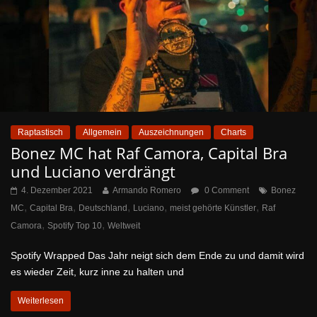
Raptastisch
Allgemein
Auszeichnungen
Charts
Bonez MC hat Raf Camora, Capital Bra
und Luciano verdrängt
4. Dezember 2021
Armando Romero
0 Comment
Bonez
,
,
,
,
,
MC
Capital Bra
Deutschland
Luciano
meist gehörte Künstler
Raf
,
,
Camora
Spotify Top 10
Weltweit
Spotify Wrapped Das Jahr neigt sich dem Ende zu und damit wird
es wieder Zeit, kurz inne zu halten und
Weiterlesen