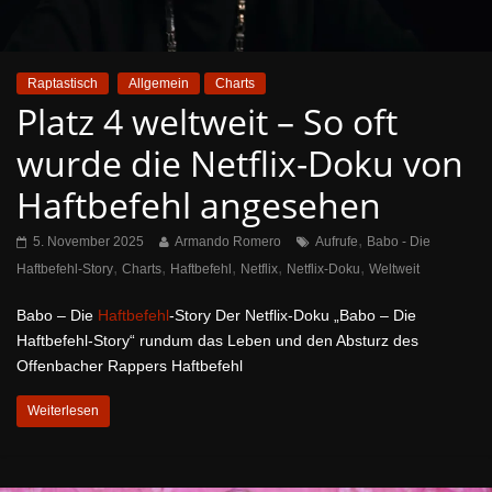
Raptastisch
Allgemein
Charts
Platz 4 weltweit – So oft
wurde die Netflix-Doku von
Haftbefehl angesehen
,
5. November 2025
Armando Romero
Aufrufe
Babo - Die
,
,
,
,
,
Haftbefehl-Story
Charts
Haftbefehl
Netflix
Netflix-Doku
Weltweit
Babo – Die
Haftbefehl
-Story Der Netflix-Doku „Babo – Die
Haftbefehl-Story“ rundum das Leben und den Absturz des
Offenbacher Rappers Haftbefehl
Weiterlesen