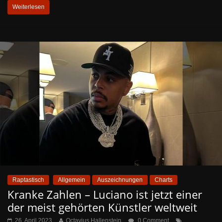
Weiterlesen
Raptastisch
Allgemein
Auszeichnungen
Charts
Kranke Zahlen – Luciano ist jetzt einer
der meist gehörten Künstler weltweit
26. April 2023
Octavius Hallenstein
0 Comment