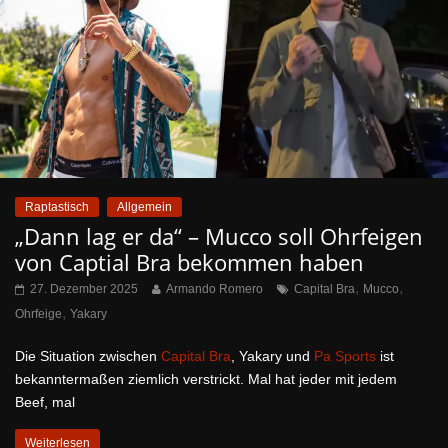
Raptastisch
Allgemein
„Dann lag er da“ – Mucco soll Ohrfeigen
von Captial Bra bekommen haben
,
,
27. Dezember 2025
Armando Romero
Capital Bra
Mucco
,
Ohrfeige
Yakary
Die Situation zwischen
Capital Bra
, Yakary und
Pa Sports
ist
bekanntermaßen ziemlich verstrickt. Mal hat jeder mit jedem
Beef, mal
Weiterlesen