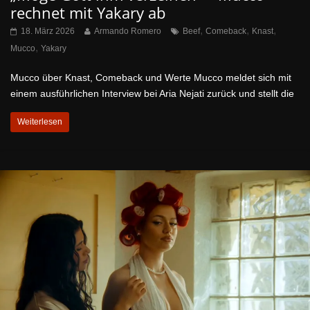
rechnet mit Yakary ab
,
,
,
18. März 2026
Armando Romero
Beef
Comeback
Knast
,
Mucco
Yakary
Mucco über Knast, Comeback und Werte Mucco meldet sich mit
einem ausführlichen Interview bei Aria Nejati zurück und stellt die
Weiterlesen