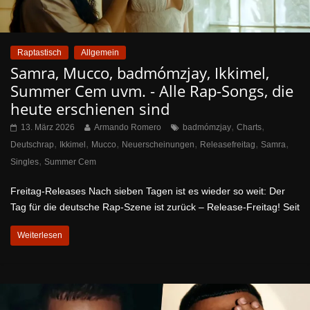
Raptastisch
Allgemein
Samra, Mucco, badmómzjay, Ikkimel,
Summer Cem uvm. - Alle Rap-Songs, die
heute erschienen sind
,
,
13. März 2026
Armando Romero
badmómzjay
Charts
,
,
,
,
,
,
Deutschrap
Ikkimel
Mucco
Neuerscheinungen
Releasefreitag
Samra
,
Singles
Summer Cem
Freitag-Releases Nach sieben Tagen ist es wieder so weit: Der
Tag für die deutsche Rap-Szene ist zurück – Release-Freitag! Seit
Weiterlesen