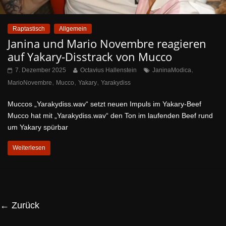
Raptastisch
Allgemein
Janina und Mario Novembre reagieren
auf Yakary-Disstrack von Mucco
,
7. Dezember 2025
Octavius Hallenstein
JaninaModica
,
,
,
MarioNovembre
Mucco
Yakary
Yarakydiss
Muccos „Yarakydiss.wav“ setzt neuen Impuls im Yakary-Beef
Mucco hat mit „Yarakydiss.wav“ den Ton im laufenden Beef rund
um Yakary spürbar
Weiterlesen
← Zurück