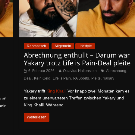
Raptastisch
Allgemein
Lifestyle
Abrechnung enthüllt – Darum war
Yakary trotz Life is Pain-Deal pleite
,
6. Februar 2026
Octavius Hallenstein
Abrechnung
,
,
,
,
,
Deal
Kein Geld
Life is Pain
PA Sports
Pleite
Yakary
n
Yakary trifft
King Khalil
Vor knapp zwei Monaten kam es
zu einem unerwarteten Treffen zwischen Yakary und
urf
King Khalil. Während
ein.
Weiterlesen