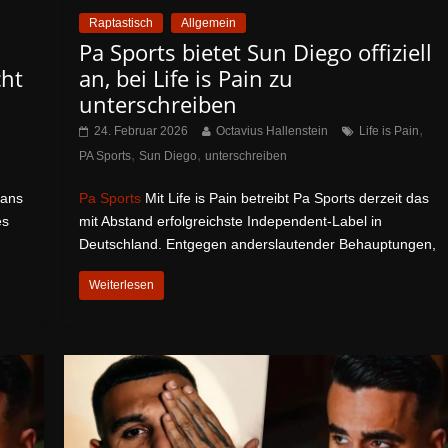
Raptastisch
Allgemein
Pa Sports bietet Sun Diego offiziell
cht
an, bei Life is Pain zu
unterschreiben
,
24. Februar 2026
Octavius Hallenstein
Life is Pain
,
,
PA Sports
Sun Diego
unterschreiben
Fans
Pa Sports
Mit Life is Pain betreibt Pa Sports derzeit das
es
mit Abstand erfolgreichste Independent-Label in
Deutschland. Entgegen anderslautender Behauptungen,
Weiterlesen