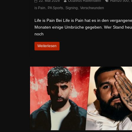
,
22. Mai 2026
Octavius Hallenstein
Hamzo 500
,
,
,
is Pain
PA Sports
Signing
Verschwunden
Life is Pain Bei Life is Pain hat es in den vergangen
Monaten einige Umbrüche gegeben. Wer Stand heu
noch
Weiterlesen