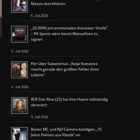
Massiv durchführen
5. Juli 2026
„20.000€ pro emotionalen Ausraster Strafe“
– PA Sports wäre bereit Manuellsen zu
signen
5. Juli 2026
Fler über Satanismus: „Katja Krasavice
macht gerade den größten Fehler ihres
Lebens“
4. Juli 2026
RLR-Star Rina (25) hat ihre Haare vollständig
abrasiert
4. Juli 2026
Bonez MC und Raf Camora kündigen „10
Jahre Palmen aus Plastik“ an