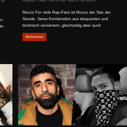
Angebot
Label
Life is Pain
Mucco
PA Sports
Life
Mucco Für viele Rap-Fans ist Mucco der Star der
Stunde. Seine Kombination aus eloquenten und
en
technisch versiertem, gleichzeitig aber auch
te
Weiterlesen