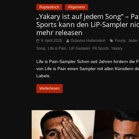
Raptastisch
Allgemein
„Yakary ist auf jedem Song“ – Pa
Sports kann den LiP-Sampler ni
mehr releasen
,
9. April 2026
Octavius Hallenstein
Fourty
Jeder
,
,
,
,
Song
Life is Pain
LiP-Sampler
PA Sports
Yakary
Life is Pain-Sampler Schon seit Jahren fordern die 
von Life is Pain einen Sampler mit allen Künstlern d
Labels.
Weiterlesen