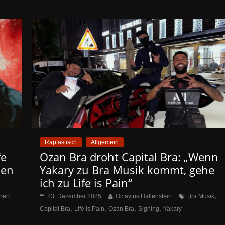
Raptastisch
Allgemein
fe
Ozan Bra droht Capital Bra: „Wenn
hen
Yakary zu Bra Musik kommt, gehe
ich zu Life is Pain“
,
,
hen
23. Dezember 2025
Octavius Hallenstein
Bra Musik
,
,
,
,
Capital Bra
Life is Pain
Ozan Bra
Signing
Yakary