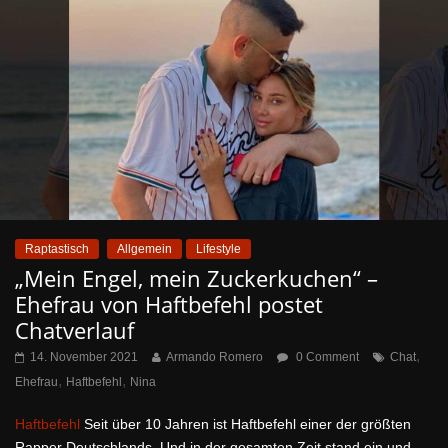
Raptastisch
Allgemein
Lifestyle
„Mein Engel, mein Zuckerkuchen“ –
Ehefrau von Haftbefehl postet
Chatverlauf
,
14. November 2021
Armando Romero
0 Comment
Chat
,
,
Ehefrau
Haftbefehl
Nina
Haftbefehl
Seit über 10 Jahren ist Haftbefehl einer der größten
Rapper Deutschlands. Und in der gesamten Zeit stand ein und