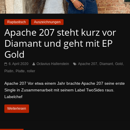
Raptastisch
Auszeichnungen
Apache 207 steht kurz vor
Diamant und geht mit EP
Gold
,
,
,
6. April 2020
Octavius Hallenstein
Apache 207
Diamant
Gold
,
,
Platin
Platte
roller
Apache 207 Vor etwa einem Jahr brachte Apache 207 seine erste
Single in Zusammenarbeit mit seinem Label TwoSides raus.
Labelchef
Weiterlesen