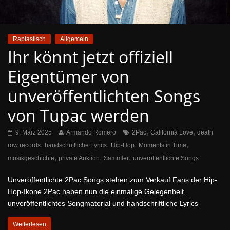
Raptastisch
Allgemein
Ihr könnt jetzt offiziell
Eigentümer von
unveröffentlichten Songs
von Tupac werden
,
,
9. März 2025
Armando Romero
2Pac
California Love
death
,
,
,
,
row records
handschriftliche Lyrics
Hip-Hop
Moments in Time
,
,
,
musikgeschichte
private Auktion
Sammler
unveröffentlichte Songs
Unveröffentlichte 2Pac Songs stehen zum Verkauf Fans der Hip-
Hop-Ikone 2Pac haben nun die einmalige Gelegenheit,
unveröffentlichtes Songmaterial und handschriftliche Lyrics
Weiterlesen