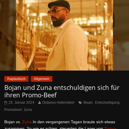
Raptastisch
Allgemein
Bojan und Zuna entschuldigen sich für
ihren Promo-Beef
,
,
25. Januar 2024
Octavius Hallenstein
Bojan
Entschuldigung
,
Promobeef
Zuna
Bojan vs.
Zuna
In den vergangenen Tagen braute sich etwas
zusammen. So wie es schien, steuerten die Lager von
Samra