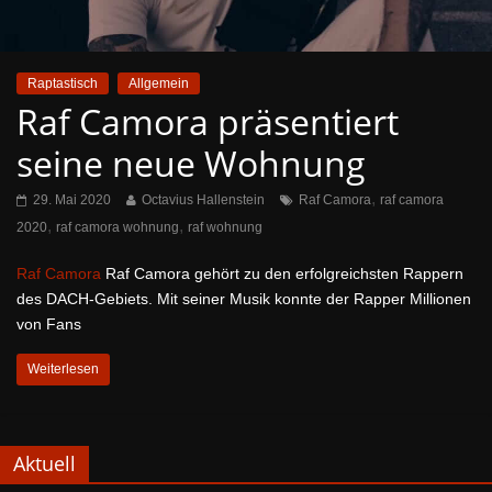
Raptastisch
Allgemein
Raf Camora präsentiert
seine neue Wohnung
,
29. Mai 2020
Octavius Hallenstein
Raf Camora
raf camora
,
,
2020
raf camora wohnung
raf wohnung
Raf Camora
Raf Camora gehört zu den erfolgreichsten Rappern
des DACH-Gebiets. Mit seiner Musik konnte der Rapper Millionen
von Fans
Weiterlesen
Aktuell