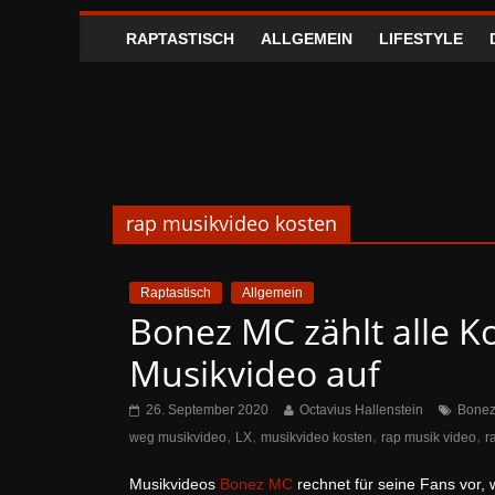
RAPTASTISCH
ALLGEMEIN
LIFESTYLE
rap musikvideo kosten
Raptastisch
Allgemein
Bonez MC zählt alle K
Musikvideo auf
26. September 2020
Octavius Hallenstein
Bone
,
,
,
,
weg musikvideo
LX
musikvideo kosten
rap musik video
r
Musikvideos
Bonez MC
rechnet für seine Fans vor, 