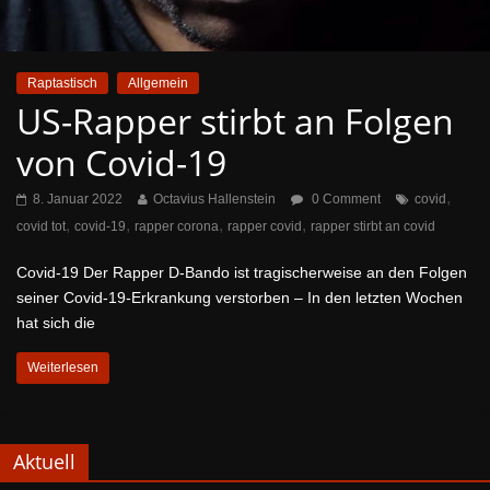
Raptastisch
Allgemein
US-Rapper stirbt an Folgen
von Covid-19
,
8. Januar 2022
Octavius Hallenstein
0 Comment
covid
,
,
,
,
covid tot
covid-19
rapper corona
rapper covid
rapper stirbt an covid
Covid-19 Der Rapper D-Bando ist tragischerweise an den Folgen
seiner Covid-19-Erkrankung verstorben – In den letzten Wochen
hat sich die
Weiterlesen
Aktuell