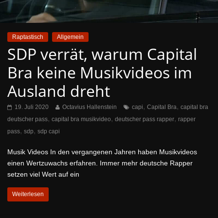
Raptastisch
Allgemein
SDP verrät, warum Capital
Bra keine Musikvideos im
Ausland dreht
,
,
19. Juli 2020
Octavius Hallenstein
capi
Capital Bra
capital bra
,
,
,
deutscher pass
capital bra musikvideo
deutscher pass rapper
rapper
,
,
pass
sdp
sdp capi
Musik Videos In den vergangenen Jahren haben Musikvideos
einen Wertzuwachs erfahren. Immer mehr deutsche Rapper
setzen viel Wert auf ein
Weiterlesen