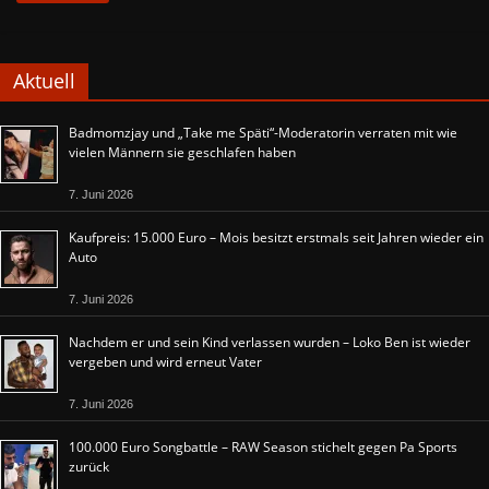
Aktuell
Badmomzjay und „Take me Späti“-Moderatorin verraten mit wie
vielen Männern sie geschlafen haben
7. Juni 2026
Kaufpreis: 15.000 Euro – Mois besitzt erstmals seit Jahren wieder ein
Auto
7. Juni 2026
Nachdem er und sein Kind verlassen wurden – Loko Ben ist wieder
vergeben und wird erneut Vater
7. Juni 2026
100.000 Euro Songbattle – RAW Season stichelt gegen Pa Sports
zurück