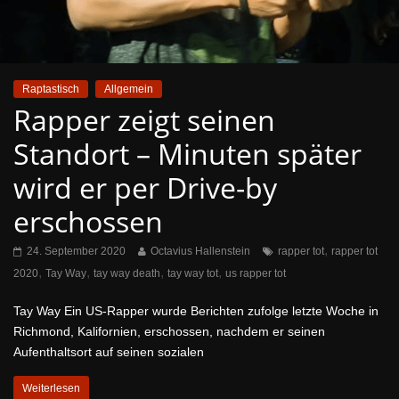
Raptastisch
Allgemein
Rapper zeigt seinen
Standort – Minuten später
wird er per Drive-by
erschossen
,
24. September 2020
Octavius Hallenstein
rapper tot
rapper tot
,
,
,
,
2020
Tay Way
tay way death
tay way tot
us rapper tot
Tay Way Ein US-Rapper wurde Berichten zufolge letzte Woche in
Richmond, Kalifornien, erschossen, nachdem er seinen
Aufenthaltsort auf seinen sozialen
Weiterlesen