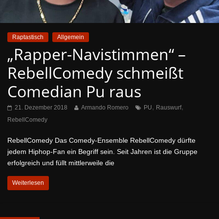
Raptastisch
Allgemein
„Rapper-Navistimmen“ –
RebellComedy schmeißt
Comedian Pu raus
,
,
21. Dezember 2018
Armando Romero
PU
Rauswurf
RebellComedy
RebellComedy Das Comedy-Ensemble RebellComedy dürfte
jedem Hiphop-Fan ein Begriff sein. Seit Jahren ist die Gruppe
erfolgreich und füllt mittlerweile die
Weiterlesen