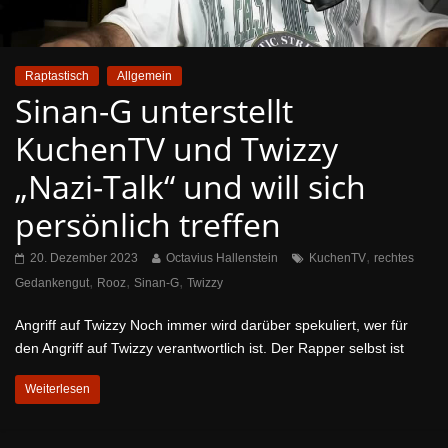
Raptastisch
Allgemein
Sinan-G unterstellt
KuchenTV und Twizzy
„Nazi-Talk“ und will sich
persönlich treffen
,
20. Dezember 2023
Octavius Hallenstein
KuchenTV
rechtes
,
,
,
Gedankengut
Rooz
Sinan-G
Twizzy
Angriff auf Twizzy Noch immer wird darüber spekuliert, wer für
den Angriff auf Twizzy verantwortlich ist. Der Rapper selbst ist
Weiterlesen