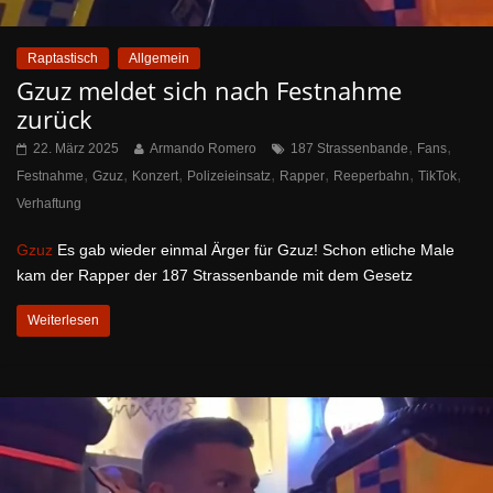
Raptastisch
Allgemein
Gzuz meldet sich nach Festnahme
zurück
,
,
22. März 2025
Armando Romero
187 Strassenbande
Fans
,
,
,
,
,
,
,
Festnahme
Gzuz
Konzert
Polizeieinsatz
Rapper
Reeperbahn
TikTok
Verhaftung
Gzuz
Es gab wieder einmal Ärger für Gzuz! Schon etliche Male
kam der Rapper der 187 Strassenbande mit dem Gesetz
Weiterlesen