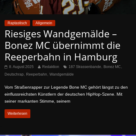
Raptastisch
Allgemein
Riesiges Wandgemälde –
Bonez MC übernimmt die
Reeperbahn in Hamburg
,
,
8. August 2025
Redaktion
187 Strassenbande
Bonez MC
,
,
Deutschrap
Reeperbahn
Wandgemälde
Vom Straßenrapper zur Legende Bone MC gehört längst zu den
einflussreichsten Künstlern der deutschen HipHop-Szene. Mit
seiner markanten Stimme, seinem
Weiterlesen