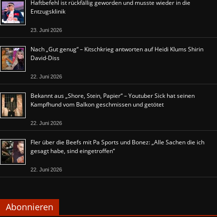
Haftbefehl ist rückfällig geworden und musste wieder in die
Entzugsklinik
23. Juni 2026
Nach „Gut genug“ – Kitschkrieg antworten auf Heidi Klums Shirin
David-Diss
22. Juni 2026
Bekannt aus „Shore, Stein, Papier“ – Youtuber Sick hat seinen
Kampfhund vom Balkon geschmissen und getötet
22. Juni 2026
Fler über die Beefs mit Pa Sports und Bonez: „Alle Sachen die ich
gesagt habe, sind eingetroffen“
22. Juni 2026
Abonnieren