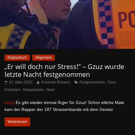
Raptastisch
Allgemein
„Er will doch nur Stress!“ – Gzuz wurde
letzte Nacht festgenommen
,
,
22. März 2025
Armando Romero
Festgenommen
Gzuz
,
,
Polizisten
Reeperbahn
Streit
Gzuz
Es gibt wieder einmal Ärger für Gzuz! Schon etliche Male
kam der Rapper der 187 Strassenbande mit dem Gesetz
Weiterlesen