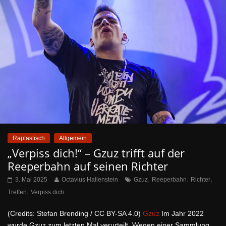
Raptastisch
Allgemein
„Verpiss dich!“ – Gzuz trifft auf der
Reeperbahn auf seinen Richter
,
,
,
3. Mai 2025
Octavius Hallenstein
Gzuz
Reeperbahn
Richter
,
Treffen
Verpiss dich
(Credits: Stefan Brending / CC BY-SA 4.0)
Gzuz
Im Jahr 2022
wurde Gzuz zum letzten Mal verurteilt. Wegen einer Sammlung