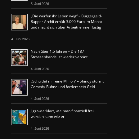
5. Juni 2026
„Die werfen ihr Leben weg“ – Bürgergeld-
Rapper Archii erhält 3.000 Euro im Monat
und macht sich über Arbeitnehmer lustig
4. Juni 2026
Nach über 1,5 Jahren – Die 187
Strassenbande ist wieder vereint
4. Juni 2026
„Schuldet mir eine Million“ – Shindy stürmt
Comedy-Bühne und fordert sein Geld
4. Juni 2026
Jigzaw erklärt, wie man finanziell frei
werden kann wie er
4. Juni 2026