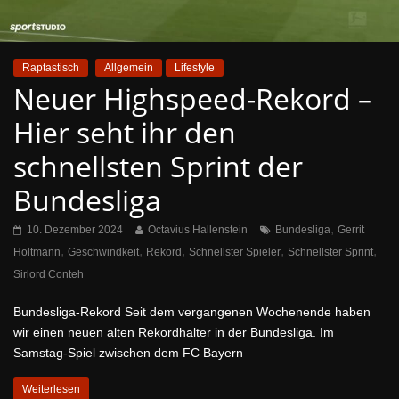
Raptastisch
Allgemein
Lifestyle
Neuer Highspeed-Rekord –
Hier seht ihr den
schnellsten Sprint der
Bundesliga
,
10. Dezember 2024
Octavius Hallenstein
Bundesliga
Gerrit
,
,
,
,
,
Holtmann
Geschwindkeit
Rekord
Schnellster Spieler
Schnellster Sprint
Sirlord Conteh
Bundesliga-Rekord Seit dem vergangenen Wochenende haben
wir einen neuen alten Rekordhalter in der Bundesliga. Im
Samstag-Spiel zwischen dem FC Bayern
Weiterlesen