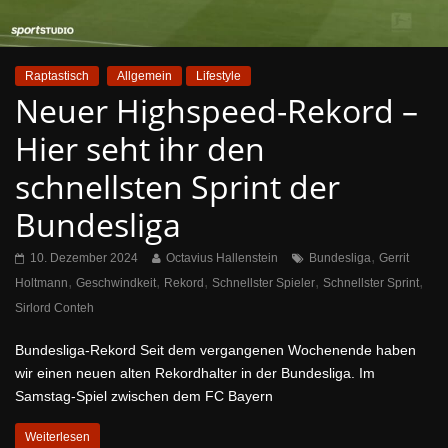
Raptastisch
Allgemein
Lifestyle
Neuer Highspeed-Rekord –
Hier seht ihr den
schnellsten Sprint der
Bundesliga
,
10. Dezember 2024
Octavius Hallenstein
Bundesliga
Gerrit
,
,
,
,
,
Holtmann
Geschwindkeit
Rekord
Schnellster Spieler
Schnellster Sprint
Sirlord Conteh
Bundesliga-Rekord Seit dem vergangenen Wochenende haben
wir einen neuen alten Rekordhalter in der Bundesliga. Im
Samstag-Spiel zwischen dem FC Bayern
Weiterlesen