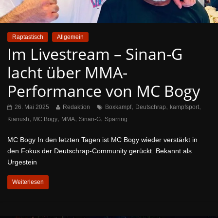
Raptastisch
Allgemein
Im Livestream – Sinan-G
lacht über MMA-
Performance von MC Bogy
,
,
,
26. Mai 2025
Redaktion
Boxkampf
Deutschrap
kampfsport
,
,
,
,
Kianush
MC Bogy
MMA
Sinan-G
Sparring
MC Bogy In den letzten Tagen ist MC Bogy wieder verstärkt in
den Fokus der Deutschrap-Community gerückt. Bekannt als
Urgestein
Weiterlesen