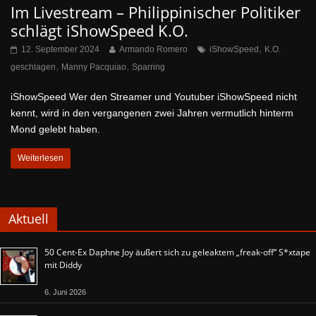
Im Livestream – Philippinischer Politiker
schlägt iShowSpeed K.O.
,
12. September 2024
Armando Romero
iShowSpeed
K.O.
,
,
geschlagen
Manny Pacquiao
Sparring
iShowSpeed Wer den Streamer und Youtuber iShowSpeed nicht
kennt, wird in den vergangenen zwei Jahren vermutlich hinterm
Mond gelebt haben.
Weiterlesen
Aktuell
50 Cent-Ex Daphne Joy äußert sich zu geleaktem „freak-off“ S*xtape
mit Diddy
6. Juni 2026