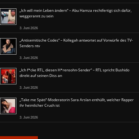
„Ich will mein Leben ändern“ – Abu Hamza rechtfertigt sich dafür,
weggerannt zu sein
3. Juni 2026
„Antisemitische Codes“ – Kollegah antwortet auf Vorwürfe des TV-
Senders ntv
3. Juni 2026
„Ich f*cke RTL, diesen H*rensohn-Sender“ – RTL spricht Bushido
direkt auf seinen Diss an
3. Juni 2026
„Take me Späti“-Moderatorin Sara Arslan enthüllt, welcher Rapper
ihr heimlicher Crush ist
3. Juni 2026