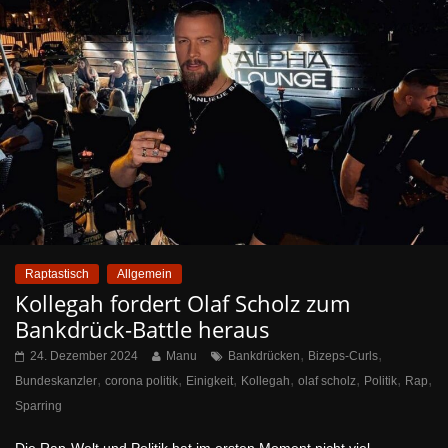
Raptastisch
Allgemein
Kollegah fordert Olaf Scholz zum
Bankdrück-Battle heraus
,
,
24. Dezember 2024
Manu
Bankdrücken
Bizeps-Curls
,
,
,
,
,
,
,
Bundeskanzler
corona politik
Einigkeit
Kollegah
olaf scholz
Politik
Rap
Sparring