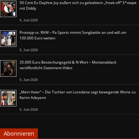
50 Cent-Ex Daphne Joy äußert sich zu geleaktem „freak-off“ S*xtape
mit Diddy
6. Juni 2026
Prototyp vs. RAW – Pa Sports nimmt Songbattle an und will um
100.000 Euro wetten
5. Juni 2026
35.000 Euro Bestechungsgeld & N-Wort – Montanablack
veröffentlicht Statement-Video
5. Juni 2026
„Mein Vater“ – Die Tochter von Loredana sagt bewegende Worte zu
Karim Adeyemi
5. Juni 2026
Abonnieren