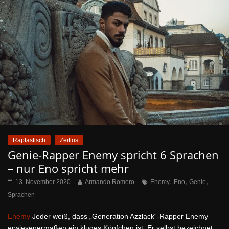
Raptastisch
Zeitlos
Genie-Rapper Enemy spricht 6 Sprachen
– nur Eno spricht mehr
,
,
,
13. November 2020
Armando Romero
Enemy
Eno
Genie
Sprachen
Enemy
Jeder weiß, dass „Generation Azzlack“-Rapper Enemy
erwiesenermaßen ein kluges Köpfchen ist. Er selbst bezeichnet