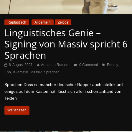
Raptastisch
Allgemein
Zeitlos
Linguistisches Genie –
Signing von Massiv spricht 6
Sprachen
,
8. August 2021
Armando Romero
0 Comment
Enemy
,
,
,
Eno
Kilomatik
Massiv
Sprachen
Sprachen Dass so mancher deutscher Rapper auch intellektuell
einiges auf dem Kasten hat, lässt sich allein schon anhand von
Texten
Weiterlesen