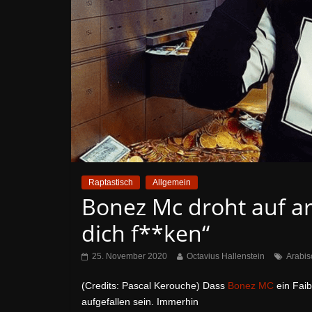
Raptastisch
Allgemein
Bonez Mc droht auf ar
dich f**ken“
25. November 2020
Octavius Hallenstein
Arabis
(Credits: Pascal Kerouche) Dass
Bonez MC
ein Faib
aufgefallen sein. Immerhin