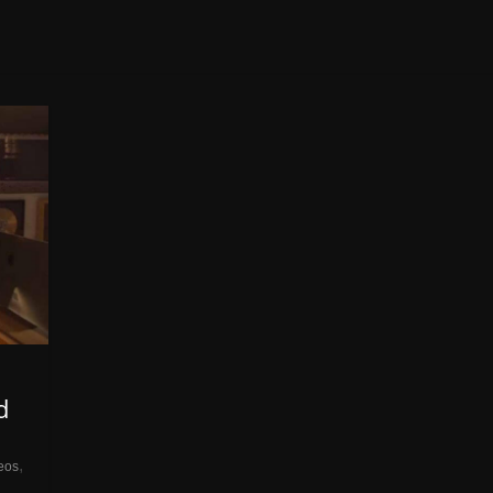
d
,
eos