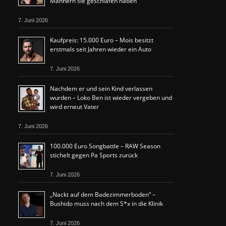
Männern sie geschlafen haben
7. Juni 2026
Kaufpreis: 15.000 Euro – Mois besitzt
erstmals seit Jahren wieder ein Auto
7. Juni 2026
Nachdem er und sein Kind verlassen
wurden – Loko Ben ist wieder vergeben und
wird erneut Vater
7. Juni 2026
100.000 Euro Songbattle – RAW Season
stichelt gegen Pa Sports zurück
7. Juni 2026
„Nackt auf dem Badezimmerboden“ –
Bushido muss nach dem S*x in die Klinik
7. Juni 2026