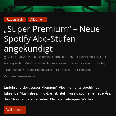
Raptastisch
Allgemein
„Super Premium“ – Neue
Spotify Abo-Stufen
angekündigt
,
7. Februar 2025
Octavius Hallenstein
exklusive Inhalte
HiFi-
,
,
,
,
,
Audioqualität
Musikindustrie
Musikstreaming
Preisgestaltung
Spotify
,
,
,
strategische Partnerschaften
Streaming 2.0
Super Premium
Verbraucherreaktionen
Einführung der „Super Premium“-Abonnements Spotify, der
führende Musikstreaming-Dienst, steht kurz davor, eine neue Ära
des Streamings einzuleiten. Nach jahrelangem Warten
Weiterlesen