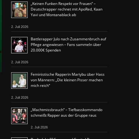
„Keinen Funken Respekt vor Frauen“ –
Deutschrapper rechnet mit ApoRed, Kaan
Yavi und Montanablack ab
2. Juli 2026
Battlerapper Julo nach Zusammenbruch auf
Pflege angewiesen – Fans sammeln über
20.000€ Spenden
2. Juli 2026
Feministische Rapperin Mariybu über Hass
von Männern: „Die kleinen Pisser machen
mich reich“
2. Juli 2026
„Machtmissbrauch“ – Tiefbasskommando
schmeißt Rapper aus der Gruppe raus
2. Juli 2026