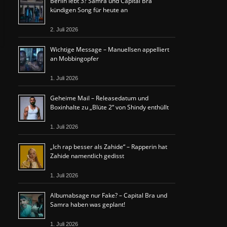
Berlin lebt 3? Samra und Capital Bra
kündigen Song für heute an
2. Juli 2026
Wichtige Message – Manuellsen appelliert
an Mobbingopfer
1. Juli 2026
Geheime Mail – Releasedatum und
Boxinhalte zu „Blüte 2“ von Shindy enthüllt
1. Juli 2026
„Ich rap besser als Zahide“ – Rapperin hat
Zahide namentlich gedisst
1. Juli 2026
Albumabsage nur Fake? – Capital Bra und
Samra haben was geplant!
1. Juli 2026