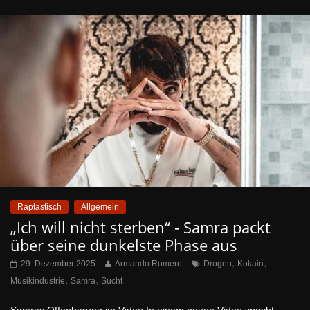
Raptastisch
Allgemein
„Ich will nicht sterben“ - Samra packt
über seine dunkelste Phase aus
,
,
29. Dezember 2025
Armando Romero
Drogen
Kokain
,
,
Musikindustrie
Samra
Sucht
Samras Offenbarung im Video In einem neuen Video spricht