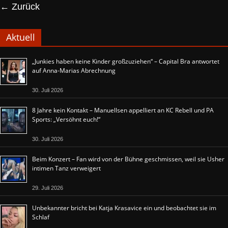
← Zurück
Aktuell
„Junkies haben keine Kinder großzuziehen“ – Capital Bra antwortet
auf Anna-Marias Abrechnung
30. Juli 2026
8 Jahre kein Kontakt – Manuellsen appelliert an KC Rebell und PA
Sports: „Versöhnt euch!“
30. Juli 2026
Beim Konzert – Fan wird von der Bühne geschmissen, weil sie Usher
intimen Tanz verweigert
29. Juli 2026
Unbekannter bricht bei Katja Krasavice ein und beobachtet sie im
Schlaf