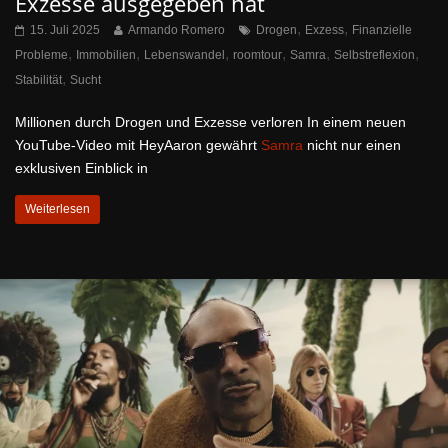
Exzesse ausgegeben hat
,
,
15. Juli 2025
Armando Romero
Drogen
Exzess
Finanzielle
,
,
,
,
,
,
Probleme
Immobilien
Lebenswandel
roomtour
Samra
Selbstreflexion
,
Stabilität
Sucht
Millionen durch Drogen und Exzesse verloren In einem neuen
YouTube-Video mit HeyAaron gewährt
Samra
nicht nur einen
exklusiven Einblick in
Weiterlesen