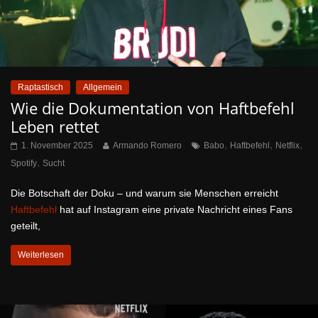
Raptastisch
Allgemein
Wie die Dokumentation von Haftbefehl
Leben rettet
,
,
,
1. November 2025
Armando Romero
Babo
Haftbefehl
Netflix
,
Spotify
Sucht
Die Botschaft der Doku – und warum sie Menschen erreicht
Haftbefehl
hat auf Instagram eine private Nachricht eines Fans
geteilt,
Weiterlesen