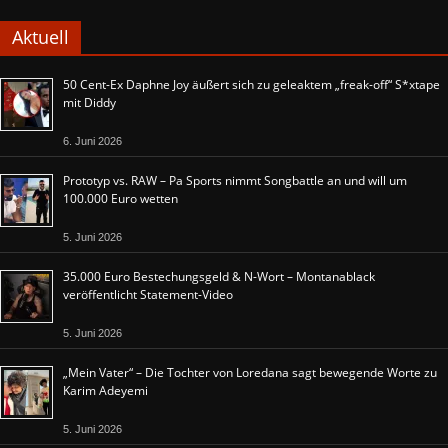
Aktuell
50 Cent-Ex Daphne Joy äußert sich zu geleaktem „freak-off“ S*xtape
mit Diddy
6. Juni 2026
Prototyp vs. RAW – Pa Sports nimmt Songbattle an und will um
100.000 Euro wetten
5. Juni 2026
35.000 Euro Bestechungsgeld & N-Wort – Montanablack
veröffentlicht Statement-Video
5. Juni 2026
„Mein Vater“ – Die Tochter von Loredana sagt bewegende Worte zu
Karim Adeyemi
5. Juni 2026