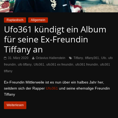
Raptastisch
Allgemein
Ufo361 kündigt ein Album
für seine Ex-Freundin
Tiffany an
,
,
,
31. März 2020
Octavius Hallenstein
Tiffany
tiffany361
Ufo
ufo
,
,
,
,
,
freundin
ufo tiffany
Ufo361
ufo361 ex freundin
ufo361 freundin
ufo361
tiffany
Ex-Freundin Mittlerweile ist es nun über ein halbes Jahr her,
seitdem sich der Rapper
Ufo361
und seine ehemalige Freundin
Tiffany
Weiterlesen