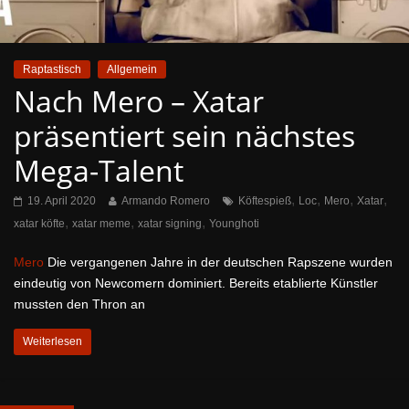
Raptastisch
Allgemein
Nach Mero – Xatar
präsentiert sein nächstes
Mega-Talent
,
,
,
,
19. April 2020
Armando Romero
Köftespieß
Loc
Mero
Xatar
,
,
,
xatar köfte
xatar meme
xatar signing
Younghoti
Mero
Die vergangenen Jahre in der deutschen Rapszene wurden
eindeutig von Newcomern dominiert. Bereits etablierte Künstler
mussten den Thron an
Weiterlesen