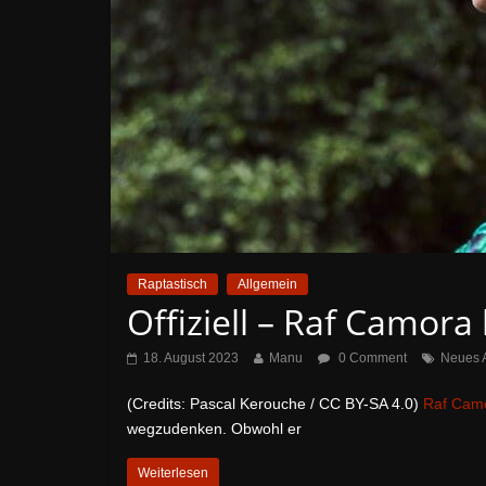
Raptastisch
Allgemein
Offiziell – Raf Camor
18. August 2023
Manu
0 Comment
Neues 
(Credits: Pascal Kerouche / CC BY-SA 4.0)
Raf Cam
wegzudenken. Obwohl er
Weiterlesen