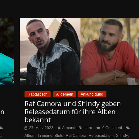
Raptastisch
Allgemein
Ankündigung
Raf Camora und Shindy geben
on
Releasedatum für ihre Alben
bekannt
27. März 2023
Armando Romero
0 Comment
,
,
,
,
,
,
a
Album
In meiner Blüte
Raf Camora
Releasedatum
Shindy