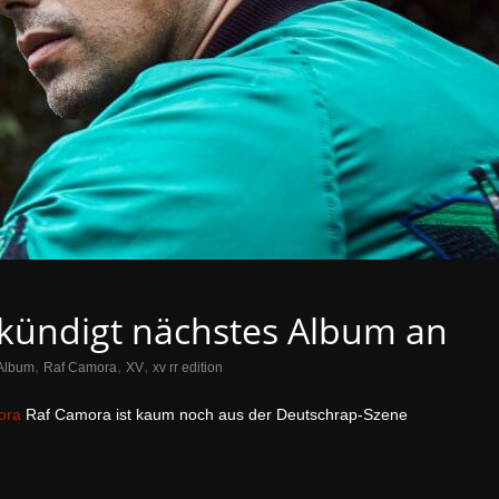
a kündigt nächstes Album an
,
,
,
Album
Raf Camora
XV
xv rr edition
ora
Raf Camora ist kaum noch aus der Deutschrap-Szene