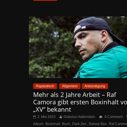
Raptastisch
Allgemein
Ankündigung
Mehr als 2 Jahre Arbeit – Raf
Camora gibt ersten Boxinhalt v
„XV“ bekannt
2. Mai 2023
Octavius Hallenstein
0 Comment
,
,
,
,
,
Album
Boxinhalt
Buch
Dark Zen
Deluxe Box
Raf Camor