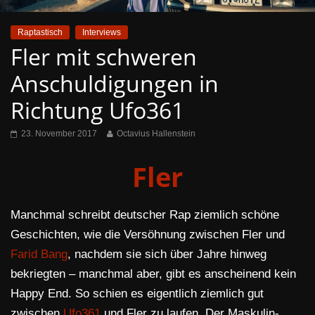
Raptastisch
Interviews
Fler mit schweren
Anschuldigungen in
Richtung Ufo361
23. November 2017
Octavius Hallenstein
Fler
Manchmal schreibt deutscher Rap ziemlich schöne
Geschichten, wie die Versöhnung zwischen Fler und
Farid Bang
, nachdem sie sich über Jahre hinweg
bekriegten – manchmal aber, gibt es anscheinend kein
Happy End. So schien es eigentlich ziemlich gut
zwischen
Ufo361
und Fler zu laufen. Der Maskulin-