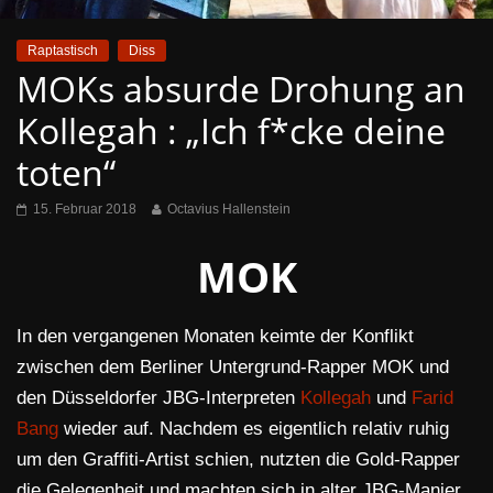
Raptastisch
Diss
MOKs absurde Drohung an
Kollegah : „Ich f*cke deine
toten“
15. Februar 2018
Octavius Hallenstein
MOK
In den vergangenen Monaten keimte der Konflikt
zwischen dem Berliner Untergrund-Rapper MOK und
den Düsseldorfer JBG-Interpreten
Kollegah
und
Farid
Bang
wieder auf. Nachdem es eigentlich relativ ruhig
um den Graffiti-Artist schien, nutzten die Gold-Rapper
die Gelegenheit und machten sich in alter JBG-Manier