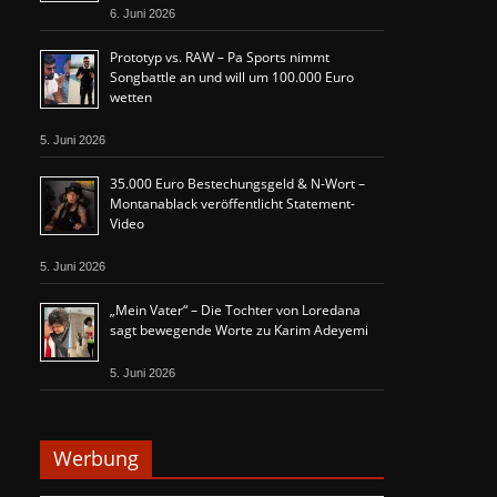
6. Juni 2026
Prototyp vs. RAW – Pa Sports nimmt
Songbattle an und will um 100.000 Euro
wetten
5. Juni 2026
35.000 Euro Bestechungsgeld & N-Wort –
Montanablack veröffentlicht Statement-
Video
5. Juni 2026
„Mein Vater“ – Die Tochter von Loredana
sagt bewegende Worte zu Karim Adeyemi
5. Juni 2026
Werbung