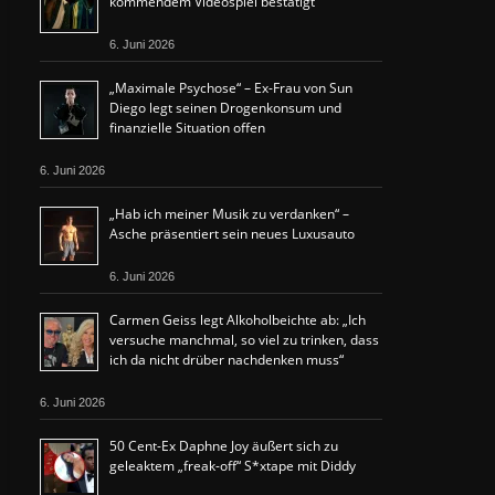
kommendem Videospiel bestätigt
6. Juni 2026
„Maximale Psychose“ – Ex-Frau von Sun
Diego legt seinen Drogenkonsum und
finanzielle Situation offen
6. Juni 2026
„Hab ich meiner Musik zu verdanken“ –
Asche präsentiert sein neues Luxusauto
6. Juni 2026
Carmen Geiss legt Alkoholbeichte ab: „Ich
versuche manchmal, so viel zu trinken, dass
ich da nicht drüber nachdenken muss“
6. Juni 2026
50 Cent-Ex Daphne Joy äußert sich zu
geleaktem „freak-off“ S*xtape mit Diddy