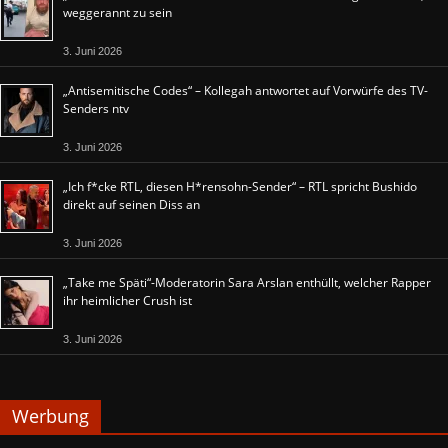
weggerannt zu sein
3. Juni 2026
„Antisemitische Codes“ – Kollegah antwortet auf Vorwürfe des TV-
Senders ntv
3. Juni 2026
„Ich f*cke RTL, diesen H*rensohn-Sender“ – RTL spricht Bushido
direkt auf seinen Diss an
3. Juni 2026
„Take me Späti“-Moderatorin Sara Arslan enthüllt, welcher Rapper
ihr heimlicher Crush ist
3. Juni 2026
Werbung