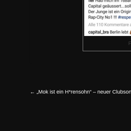
F
←
„Mok ist ein H*rensohn“ – neuer Clubso