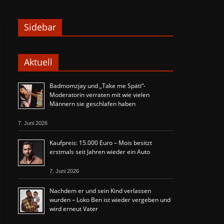
Sidebar
Aktuell
Badmomzjay und „Take me Späti“-
Moderatorin verraten mit wie vielen
Männern sie geschlafen haben
7. Juni 2026
Kaufpreis: 15.000 Euro – Mois besitzt
erstmals seit Jahren wieder ein Auto
7. Juni 2026
Nachdem er und sein Kind verlassen
wurden – Loko Ben ist wieder vergeben und
wird erneut Vater