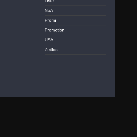
Liste
NoA
Promi
Promotion
USA
Zeitlos