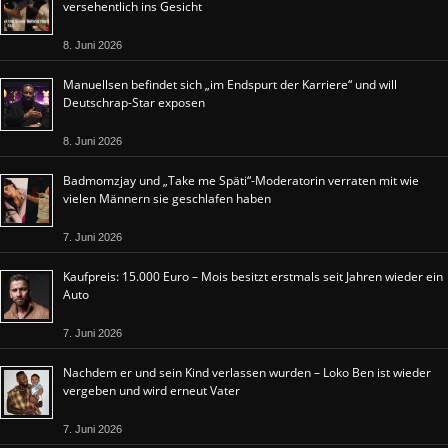
versehentlich ins Gesicht
8. Juni 2026
Manuellsen befindet sich „im Endspurt der Karriere“ und will
Deutschrap-Star exposen
8. Juni 2026
Badmomzjay und „Take me Späti“-Moderatorin verraten mit wie
vielen Männern sie geschlafen haben
7. Juni 2026
Kaufpreis: 15.000 Euro – Mois besitzt erstmals seit Jahren wieder ein
Auto
7. Juni 2026
Nachdem er und sein Kind verlassen wurden – Loko Ben ist wieder
vergeben und wird erneut Vater
7. Juni 2026