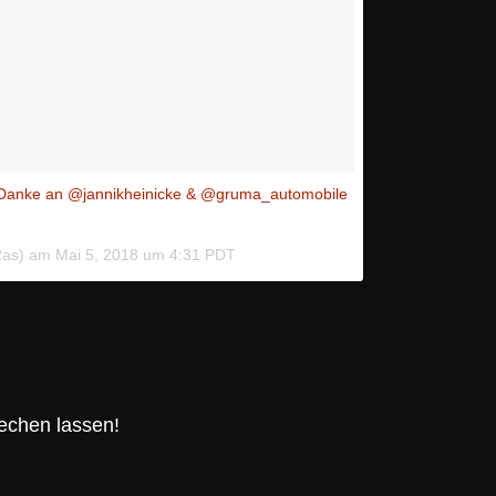
t.. Danke an @jannikheinicke & @gruma_automobile
2as) am
Mai 5, 2018 um 4:31 PDT
echen lassen!