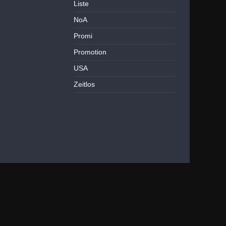
Liste
NoA
Promi
Promotion
USA
Zeitlos