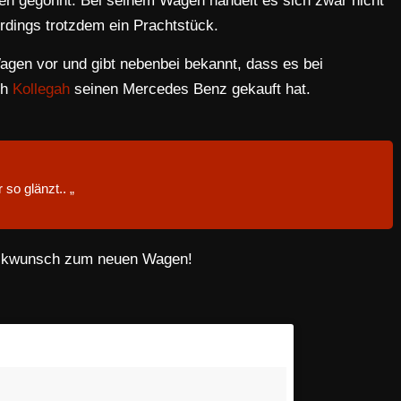
en gegönnt. Bei seinem Wagen handelt es sich zwar nicht
erdings trotzdem ein Prachtstück.
agen vor und gibt nebenbei bekannt, dass es bei
ch
Kollegah
seinen Mercedes Benz gekauft hat.
 so glänzt.. „
ückwunsch zum neuen Wagen!