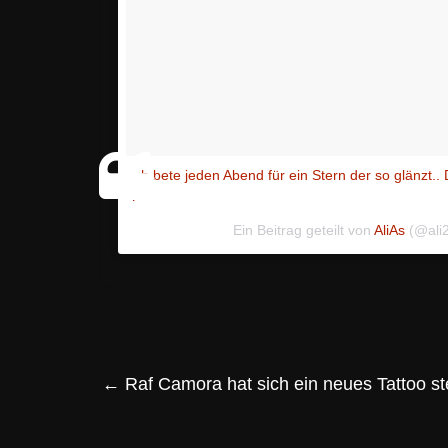
Ich bete jeden Abend für ein Stern der so glänz
?
Ein Beitrag geteilt von
AliAs
(@ali
←
Raf Camora hat sich ein neues Tattoo st