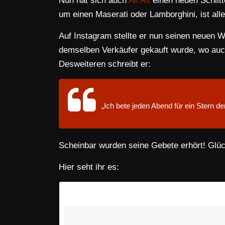
Nun hat sich auch
Ali As
einen neuen Schlitt
um einen Maserati oder Lamborghini, ist all
Auf Instagram stellte er nun seinen neuen W
demselben Verkäufer gekauft wurde, wo au
Desweiteren schreibt er:
„Ich bete jeden Abend für ein Stern der
Scheinbar wurden seine Gebete erhört! Gl
Hier seht ihr es: