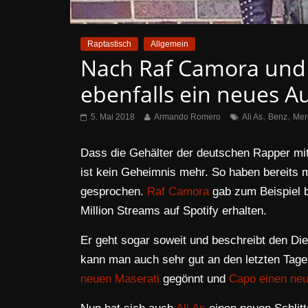
Raptastisch
Allgemein
Nach Raf Camora und C
ebenfalls ein neues A
,
,
5. Mai 2018
Armando Romero
Ali As
Benz
Mer
Dass die Gehälter der deutschen Rapper mit
ist kein Geheimnis mehr. So haben bereits 
gesprochen.
Raf Camora
gab zum Beispiel b
Million Streams auf Spotify erhalten.
Er geht sogar soweit und beschreibt den Die
kann man auch sehr gut an den letzten Tag
neuen Maserati
gegönnt und
Capo einen neu