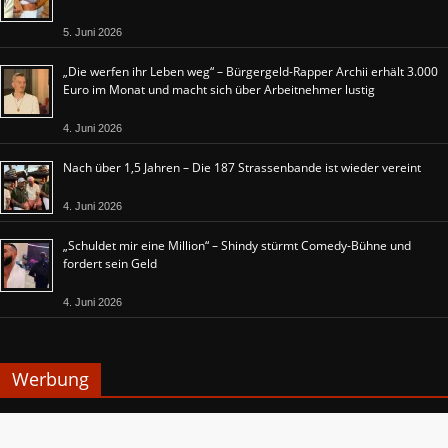
5. Juni 2026
„Die werfen ihr Leben weg“ – Bürgergeld-Rapper Archii erhält 3.000
Euro im Monat und macht sich über Arbeitnehmer lustig
4. Juni 2026
Nach über 1,5 Jahren – Die 187 Strassenbande ist wieder vereint
4. Juni 2026
„Schuldet mir eine Million“ – Shindy stürmt Comedy-Bühne und
fordert sein Geld
4. Juni 2026
Werbung