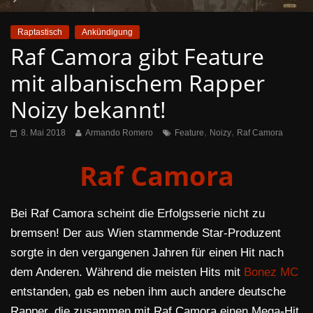
Raptastisch
Ankündigung
Raf Camora gibt Feature
mit albanischem Rapper
Noizy bekannt!
,
,
8. Mai 2018
Armando Romero
Feature
Noizy
Raf Camora
Raf Camora
Bei Raf Camora scheint die Erfolgsserie nicht zu
bremsen! Der aus Wien stammende Star-Produzent
sorgte in den vergangenen Jahren für einen Hit nach
dem Anderen. Während die meisten Hits mit
Bonez MC
entstanden, gab es neben ihm auch andere deutsche
Rapper, die zusammen mit Raf Camora einen Mega-Hit