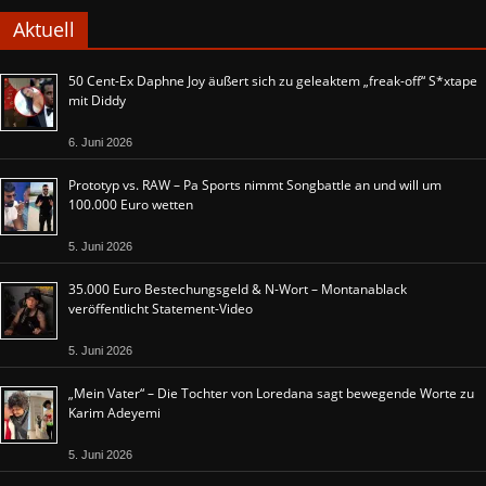
Aktuell
50 Cent-Ex Daphne Joy äußert sich zu geleaktem „freak-off“ S*xtape
mit Diddy
6. Juni 2026
Prototyp vs. RAW – Pa Sports nimmt Songbattle an und will um
100.000 Euro wetten
5. Juni 2026
35.000 Euro Bestechungsgeld & N-Wort – Montanablack
veröffentlicht Statement-Video
5. Juni 2026
„Mein Vater“ – Die Tochter von Loredana sagt bewegende Worte zu
Karim Adeyemi
5. Juni 2026