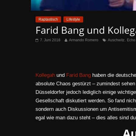
Raptastisch
Lifestyle
Farid Bang und Kolle
,
7. Juni 2018
Armando Romero
Auschwitz
Echo
Kollegah
und
Farid Bang
haben die deutsche
absolute Chaos gestürzt – zumindest sehen e
Düsseldorfer jedoch lediglich einige wichti
Gesellschaft diskutiert werden. So fand nich
sondern auch Diskussionen um Antisemitism
egal wie man dazu steht – dies alles sind d
Au