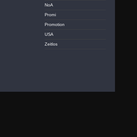
NoA
Promi
Promotion
USA
Zeitlos