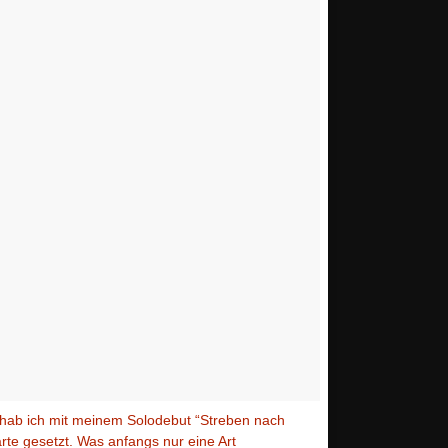
 hab ich mit meinem Solodebut “Streben nach
arte gesetzt. Was anfangs nur eine Art