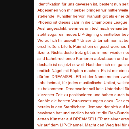
Identifikation für uns gewesen ist, besteht nun seit
Abgesehen von mir selber bringen wir mittlerweile d
stehende, Künstler hervor. Kianush gilt als einer
Phoenix ist dieses Jahr in die Champions League 
Aushängeschild, wenn es um technisch versierten
steht sogar ein neues LIP-Signing unmittelbar bev
Worauf ich hinauswill ? Unser Unternehmen ist b
erschließen. Life Is Pain ist ein eingeschworenes 
Szene. Nichts desto trotz gibt es immer wieder neu
sind bahnbrechende Karrieren aufzubauen und uns
deshalb ist es jetzt soweit. Nachdem ich ein ganz
endlich Nägel mit Köpfen machen. Es ist mir eine
dürfen: DREAMSELLER ist der Name meiner zweit
Labelheimat, für jedes musikalische Unikat, welche
zu bekommen. Dreamseller soll kein Unterlabel für
kürzester Zeit zu positionieren und haben durch
Kanäle die besten Voraussetzungen dazu. Der er
bereits in den Startlöchern. Jemand der sich auf 
bewiesen hat und endlich bereit ist die Rap-Bund
ersten Künstler auf DREAMSELLER mit einer ersten 
wir auf dem LIP-Channel. Macht den Weg frei für