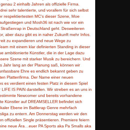
 genau 2 einhalb Jahren als offizielle Firma.
rei sehr talentierte, und vorallem für sich selbst
 der respektiertesten MC‘s dieser Szene, Moe
aufgestiegen und Mosh36 ist nach wie vor ein
 Straßenrap in Deutschland geht. Desweiteren
or, aber dazu gibt es in naher Zukunft mehr Infos.
ereit zu expandieren und neue Wege zu
Team mit einem klar definierten Standing in dieser
e ambitionierte Künstler, die in der Lage dazu
ere Szene mit starker Musik zu bereichern. Und
es Jahr lang an der Planung saß, können wir
 unfassbare Ehre es endlich bekannt geben zu
en Plattenfirma. Der Name einer neuen
s es verdient einen festen Platz in diesem Spiel
 LIFE IS PAIN darstellen. Wir streben es an uns in
 bestimmte Newcomer und bereits vorhandene
ste Künstler auf DREAMSELLER befindet sich
lokaler Ebene im Battlerap Genre mehrfach
esliga zu entern. Am Donnerstag werden wir den
offiziellen Single präsentieren. Premiere feiern
 eine neue Ära…euer PA Sports aka Pa Smalls aka