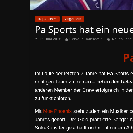
Raptastisch
Allgemein
Pa Sports hat ein neu
12. Juni 2018
Octavius Hallenstein
Neues Label
P
Im Laufe der letzten 2 Jahre hat Pa Sports e
richtigen Team zu formen – neben den Relea
anderen Member der Crew erfolgreich in den
zu funktionieren.
Mit
Moe Phoenix
steht zudem ein Musiker be
Jahres gehört. Der Gold-prämierte Sänger ha
Solo-Künstler geschafft und nicht nur ein Al