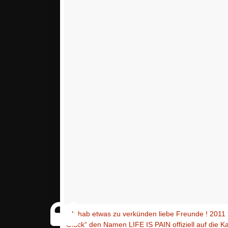
Ich hab etwas zu verkünden liebe Freunde ! 2011
Glück“ den Namen LIFE IS PAIN offiziell auf die K