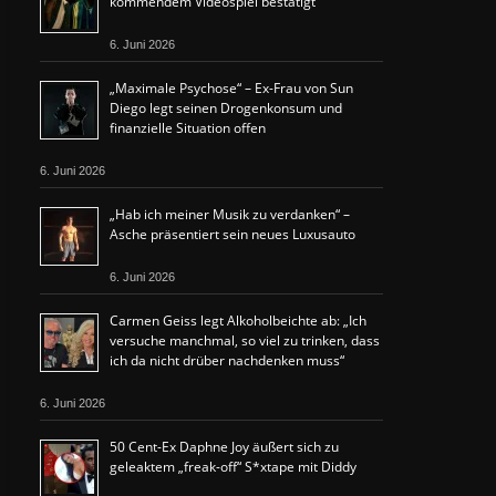
kommendem Videospiel bestätigt
6. Juni 2026
„Maximale Psychose“ – Ex-Frau von Sun
Diego legt seinen Drogenkonsum und
finanzielle Situation offen
6. Juni 2026
„Hab ich meiner Musik zu verdanken“ –
Asche präsentiert sein neues Luxusauto
6. Juni 2026
Carmen Geiss legt Alkoholbeichte ab: „Ich
versuche manchmal, so viel zu trinken, dass
ich da nicht drüber nachdenken muss“
6. Juni 2026
50 Cent-Ex Daphne Joy äußert sich zu
geleaktem „freak-off“ S*xtape mit Diddy