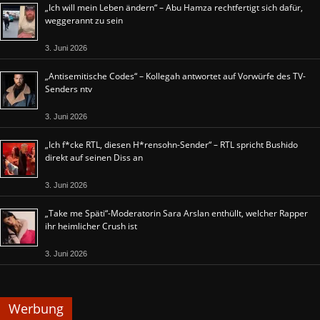
„Ich will mein Leben ändern“ – Abu Hamza rechtfertigt sich dafür,
weggerannt zu sein
3. Juni 2026
„Antisemitische Codes“ – Kollegah antwortet auf Vorwürfe des TV-
Senders ntv
3. Juni 2026
„Ich f*cke RTL, diesen H*rensohn-Sender“ – RTL spricht Bushido
direkt auf seinen Diss an
3. Juni 2026
„Take me Späti“-Moderatorin Sara Arslan enthüllt, welcher Rapper
ihr heimlicher Crush ist
3. Juni 2026
Werbung