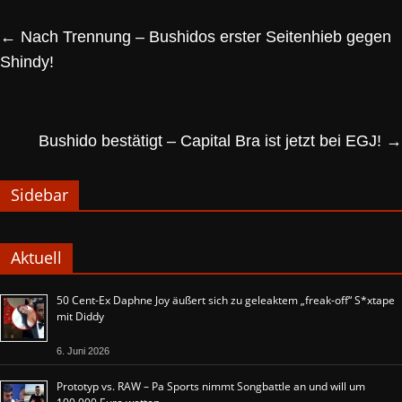
←
Nach Trennung – Bushidos erster Seitenhieb gegen
Shindy!
Bushido bestätigt – Capital Bra ist jetzt bei EGJ!
→
Sidebar
Aktuell
50 Cent-Ex Daphne Joy äußert sich zu geleaktem „freak-off“ S*xtape
mit Diddy
6. Juni 2026
Prototyp vs. RAW – Pa Sports nimmt Songbattle an und will um