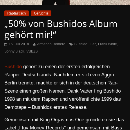
Raptastisch
Gerüchte
„50% von Bushidos Album
gehört mir!“
,
,
,
15. Juli 2018
Armando Romero
Bushido
Fler
Frank White
,
Sonny Black
VBBZS
Bushido
gehört zu einen der ersten erfolgreichen
Rapper Deutschlands. Nachdem er sich von Aggro
Berlin trennte, machte er sich in der deutschen Rap-
Szene einen großen Namen. Dank Vader fing Bushido
1998 an mit dem Rappen und veröffentlichte 1999 das
Demotape – Bushidos erstes Release.
Gemeinsam mit King Orgasmus One gründeten sie das
Label „I luv Money Records“ und gemeinsam mit Bass