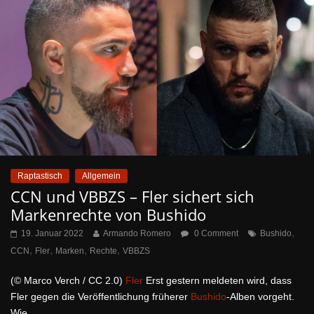
Raptastisch
Allgemein
CCN und VBBZS – Fler sichert sich
Markenrechte von Bushido
,
19. Januar 2022
Armando Romero
0 Comment
Bushido
,
,
,
,
CCN
Fler
Marken
Rechte
VBBZS
(© Marco Verch / CC 2.0)
Fler
Erst gestern meldeten wird, dass
Fler gegen die Veröffentlichung früherer
Bushido
-Alben vorgeht.
Wie