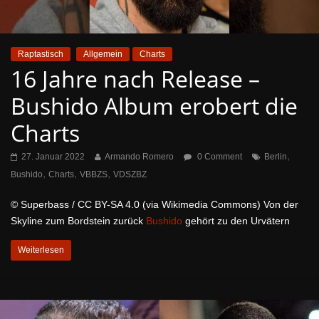
Raptastisch
Allgemein
Charts
16 Jahre nach Release –
Bushido Album erobert die
Charts
,
27. Januar 2022
Armando Romero
0 Comment
Berlin
,
,
,
Bushido
Charts
VBBZS
VDSZBZ
© Superbass / CC BY-SA 4.0 (via Wikimedia Commons) Von der
Skyline zum Bordstein zurück
Bushido
gehört zu den Urvätern
Weiterlesen