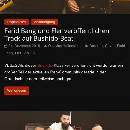
Raptastisch
Ankündigung
Farid Bang und Fler veröffentlichen
Track auf Bushido-Beat
,
,
14. Dezember 2018
Octavius Hallenstein
Bushido
Cover
Farid
,
,
Bang
Fler
VBBZS
VBBZS Als dieser
Bushido
-Klassiker veröffentlicht wurde, war ein
großer Teil der aktuellen Rap-Community gerade in der
Grundschule oder teilweise noch gar
Weiterlesen