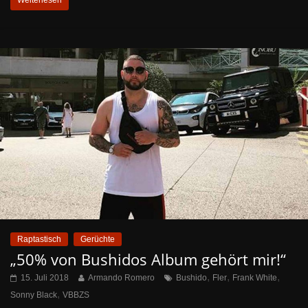
Raptastisch
Gerüchte
„50% von Bushidos Album gehört mir!“
,
,
,
15. Juli 2018
Armando Romero
Bushido
Fler
Frank White
,
Sonny Black
VBBZS