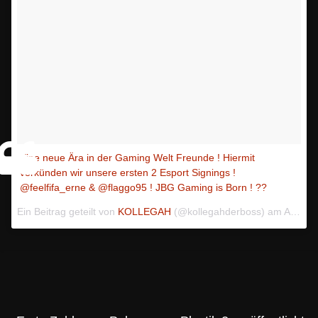
Eine neue Ära in der Gaming Welt Freunde ! Hiermit
verkünden wir unsere ersten 2 Esport Signings !
@feelfifa_erne & @flaggo95 ! JBG Gaming is Born ! ??
Ein Beitrag geteilt von
KOLLEGAH
(@kollegahderboss) am
Aug 22, 2018 um 2:14 PDT