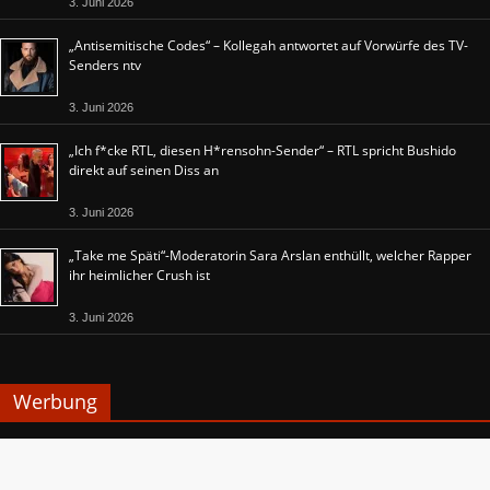
3. Juni 2026
„Antisemitische Codes“ – Kollegah antwortet auf Vorwürfe des TV-
Senders ntv
3. Juni 2026
„Ich f*cke RTL, diesen H*rensohn-Sender“ – RTL spricht Bushido
direkt auf seinen Diss an
3. Juni 2026
„Take me Späti“-Moderatorin Sara Arslan enthüllt, welcher Rapper
ihr heimlicher Crush ist
3. Juni 2026
Werbung