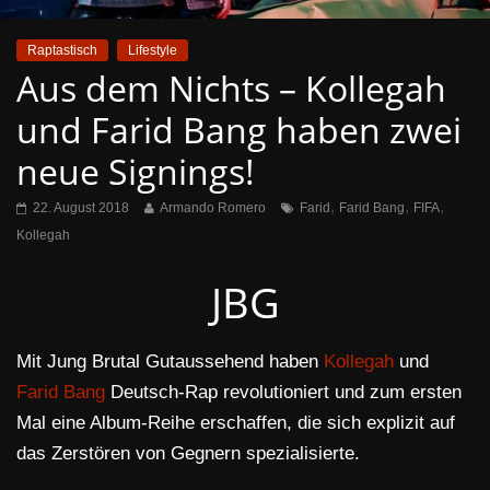
Raptastisch
Lifestyle
Aus dem Nichts – Kollegah
und Farid Bang haben zwei
neue Signings!
,
,
,
22. August 2018
Armando Romero
Farid
Farid Bang
FIFA
Kollegah
JBG
Mit Jung Brutal Gutaussehend haben
Kollegah
und
Farid Bang
Deutsch-Rap revolutioniert und zum ersten
Mal eine Album-Reihe erschaffen, die sich explizit auf
das Zerstören von Gegnern spezialisierte.