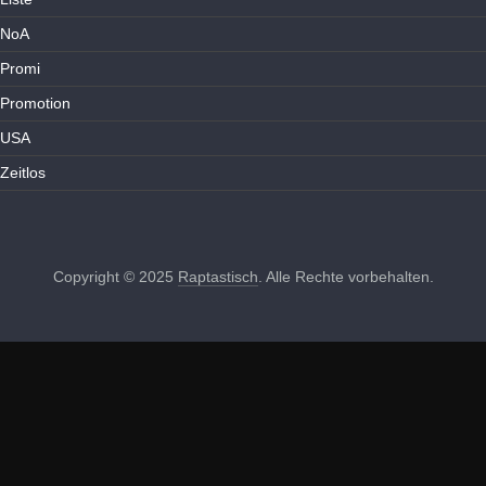
NoA
Promi
Promotion
USA
Zeitlos
Copyright © 2025
Raptastisch
. Alle Rechte vorbehalten.