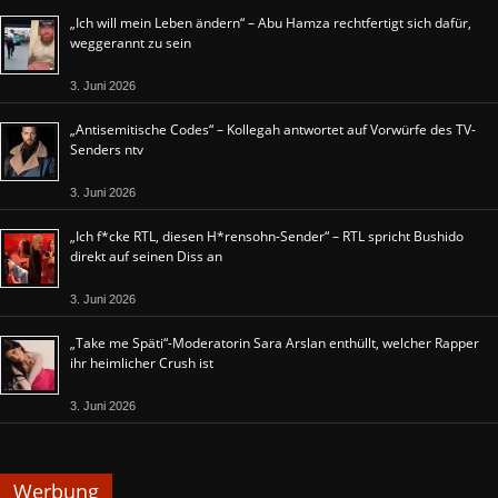
„Ich will mein Leben ändern“ – Abu Hamza rechtfertigt sich dafür,
weggerannt zu sein
3. Juni 2026
„Antisemitische Codes“ – Kollegah antwortet auf Vorwürfe des TV-
Senders ntv
3. Juni 2026
„Ich f*cke RTL, diesen H*rensohn-Sender“ – RTL spricht Bushido
direkt auf seinen Diss an
3. Juni 2026
„Take me Späti“-Moderatorin Sara Arslan enthüllt, welcher Rapper
ihr heimlicher Crush ist
3. Juni 2026
Werbung