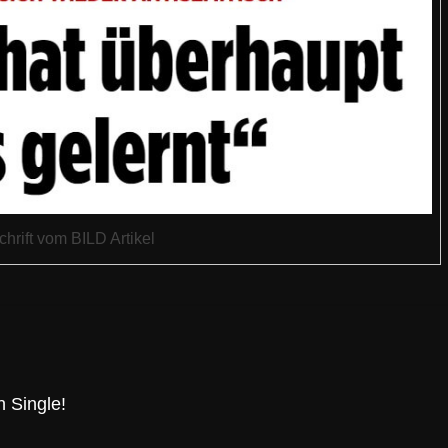
hrift vom BILD Artikel
n Single!