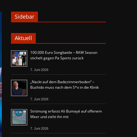
Sidebar
Aktuell
100.000 Euro Songbattle – RAW Season
stichelt gegen Pa Sports zurück
7. Juni 2026
„Nackt auf dem Badezimmerboden“ –
Bushido muss nach dem S*x in die Klinik
7. Juni 2026
Strömung erfasst Ali Bumayé auf offenem
Meer und zieht ihn mit
7. Juni 2026