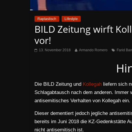
Raptastisch
Lifestyle
BILD Zeitung wirft Ko
vor!
13. November 2018
Armando Romero
Farid Ba
Hi
Die BILD Zeitung und
Kollegah
liefern sich 
Schlagabtausch nach dem anderen. Immer wi
antisemitisches Verhalten von Kollegah ein.
Dieser dementiert jedoch jegliche antisemi
bereits im Juni 2018 die KZ-Gedenkstätte A
nicht antisemitisch ist.