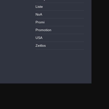
Liste
NoA
Promi
Promotion
USA
Zeitlos